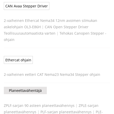
CAN Avaa Stepper Driver
2-vaiheinen Ethercat Nema34 12nm avoimen silmukan
askelohjain OL3-E86H
|
CAN Open Stepper Driver
Teollisuusautomaatiota varten
|
Tehokas Canopen Stepper -
ohjain
Ethercat ohjain
2-vaiheinen eetteri CAT Nema23 Nema34 Stepper ohjain
Planeettavähentäjä
ZPLF-sarjan 90 asteen planeettavähennys
|
ZPLE-sarjan
planeettavähennys
|
PLF-sarjan planeettavähennys
|
PLE-