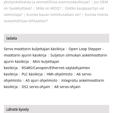
yksityiskohtaista ja ammatillista asennuskäsikirjaa?
|
Jos OEM
on hyväksyttävä?
|
Mikä on MOQ?
|
Oletko kauppayritys vai
valmistaja?
|
Kuinka kauan toimitusaikasi on?
|
Kuinka monta
tuotantolinjaa tehtaallasi?
ladata
Servo moottorin kuljettajan käsikirja
|
Open Loop Stepper -
moottorin ajurin käsikirja
|
Suljetun silmukan askelmoottorin
ajurin käsikirja
|
Mini kuljettajan
käsikirja
|
RS485/Canopen/Ethernet-väyläohjaimen
käsikirja
|
PLC käsikirja
|
HMI-ohjelmisto
|
A6 servo-
ohjelmisto
|
A5 ajuri ohjelmisto
|
Integroitu askelmoottorin
käsikirja
|
DS2 servo-ohjain
|
A8 servo-ohjain
Lähetä kysely