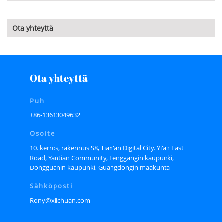
Ota yhteyttä
Ota yhteyttä
Puh
+86-13613049632
Osoite
10. kerros, rakennus S8, Tian'an Digital City. Yi'an East
Road, Yantian Community, Fenggangin kaupunki,
Dongguanin kaupunki, Guangdongin maakunta
Sähköposti
Rony@xlichuan.com