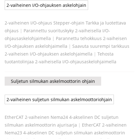
2-vaiheinen I/O-ohjauksen askelohjain
2-vaiheinen I/O-ohjaus Stepper-ohjain Tarkka ja luotettava
ohjaus
|
Parannettu suorituskyky 2-vaiheisella I/O-
ohjausaskelohjaimella
|
Parannettu tehokkuus 2-vaiheisen
I/O-ohjauksen askelohjaimella
|
Saavuta suurempi tarkkuus
2-vaiheisen I/O-ohjauksen askelohjaimella
|
Tehosta
tuotantolinjaa 2-vaiheisella I/O-ohjausaskelohjaimella
Suljetun silmukan askelmoottorin ohjain
2-vaiheinen suljetun silmukan askelmoottoriohjain
EtherCAT 2-vaiheinen Nema24 4-akselinen DC suljetun
silmukan askelmoottorin ajurisarja
|
EtherCAT 2-vaiheinen
Nema23 4-akselinen DC suljetun silmukan askelmoottorin