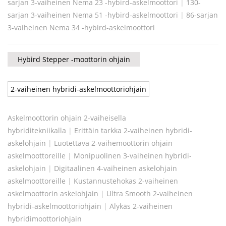
sarjan 3-vaiheinen Nema 23 -hybird-askelmoottori
|
130-
sarjan 3-vaiheinen Nema 51 -hybird-askelmoottori
|
86-sarjan
3-vaiheinen Nema 34 -hybird-askelmoottori
Hybird Stepper -moottorin ohjain
2-vaiheinen hybridi-askelmoottoriohjain
Askelmoottorin ohjain 2-vaiheisella
hybriditekniikalla
|
Erittäin tarkka 2-vaiheinen hybridi-
askelohjain
|
Luotettava 2-vaihemoottorin ohjain
askelmoottoreille
|
Monipuolinen 3-vaiheinen hybridi-
askelohjain
|
Digitaalinen 4-vaiheinen askelohjain
askelmoottoreille
|
Kustannustehokas 2-vaiheinen
askelmoottorin askelohjain
|
Ultra Smooth 2-vaiheinen
hybridi-askelmoottoriohjain
|
Älykäs 2-vaiheinen
hybridimoottoriohjain