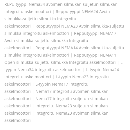
REPU tyyppi Nema34 avoimen silmukan suljetun silmukan
integroitu askelmoottori
|
Repputyyppi NEMA24 Avoin
silmukka-suljettu silmukka integroitu
askelmoottori
|
Repputyyppi NEMA23 Avoin silmukka-suljettu
silmukka integroitu askelmoottori
|
Repputyyppi NEMA17
Avoin silmukka-suljettu silmukka Integroitu
askelmoottori
|
Repputyyppi NEMA14 Avoin silmukka-suljettu
silmukka integroitu askelmoottori
|
Repputyyppi NEMA11
Open silmukka-suljettu silmukka Integroitu askelmoottori
|
L-
tyypin Nema34 integroitu askelmoottori
|
L-tyypin Nema24
integroitu askelmoottori
|
L-tyypin Nema23 integroitu
askelmoottori
|
L-tyypin Nema17 integroitu
askelmoottori
|
Nema17 integroitu avoimen silmukan
askelmoottori
|
Nema17 integroitu suljetun silmukan
askelmoottori
|
Integroitu Nema23 suljetun silmukan
askelmoottori
|
Integroitu Nema23 avoimen silmukan
askelmoottori