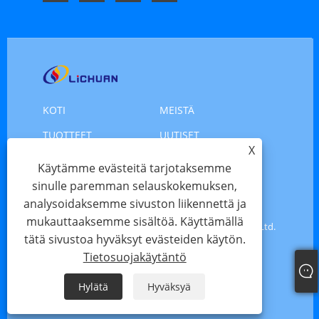
KOTI
MEISTÄ
TUOTTEET
UUTISET
X
LADATA
LÄHETÄ KYSELY
Käytämme evästeitä tarjotaksemme
OTA YHTEYTTÄ
sinulle paremman selauskokemuksen,
analysoidaksemme sivuston liikennettä ja
mukauttaaksemme sisältöä. Käyttämällä
Copyright © 2025 Shenzhen Xinlichuan Electric Co., Ltd.
tätä sivustoa hyväksyt evästeiden käytön.
- Servomoottori, moottorin servo, askelmoottori -
Tietosuojakäytäntö
Kaikki oikeudet pidätetään
Hylätä
Hyväksyä
Links
Sitemap
RSS
XML
Tietosuojakäytäntö