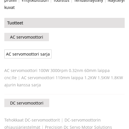
profiili
|
Yrityskulttuuri
|
Todistus
|
Tehdasnäyttely
|
Näyttelyn
kuvat
Tuotteet
AC servomoottori
AC servomoottori sarja
AC servomoottori 100W 3000rpm 0.32nm 60mm laippa
cnc:lle
|
AC servomoottori 110mm laippa 1.2KW 1.5KW 1.8KW
ajurin kanssa sarja
DC servomoottori
Tehokkaat DC-servomoottorit
|
DC-servomoottorin
ohjausjärjestelmät
|
Precision Dc Servo Motor Solutions