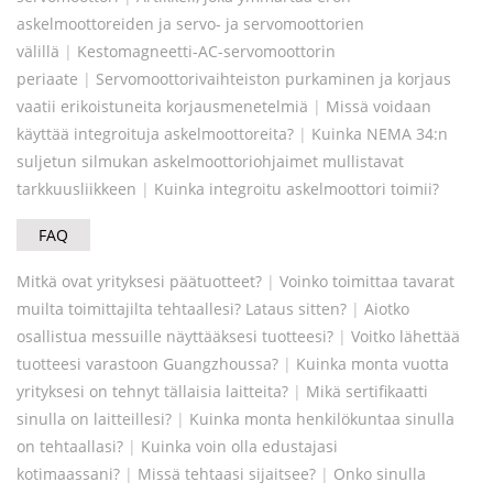
askelmoottoreiden ja servo- ja servomoottorien
välillä
|
Kestomagneetti-AC-servomoottorin
periaate
|
Servomoottorivaihteiston purkaminen ja korjaus
vaatii erikoistuneita korjausmenetelmiä
|
Missä voidaan
käyttää integroituja askelmoottoreita?
|
Kuinka NEMA 34:n
suljetun silmukan askelmoottoriohjaimet mullistavat
tarkkuusliikkeen
|
Kuinka integroitu askelmoottori toimii?
FAQ
Mitkä ovat yrityksesi päätuotteet?
|
Voinko toimittaa tavarat
muilta toimittajilta tehtaallesi? Lataus sitten?
|
Aiotko
osallistua messuille näyttääksesi tuotteesi?
|
Voitko lähettää
tuotteesi varastoon Guangzhoussa?
|
Kuinka monta vuotta
yrityksesi on tehnyt tällaisia ​​laitteita?
|
Mikä sertifikaatti
sinulla on laitteillesi?
|
Kuinka monta henkilökuntaa sinulla
on tehtaallasi?
|
Kuinka voin olla edustajasi
kotimaassani?
|
Missä tehtaasi sijaitsee?
|
Onko sinulla