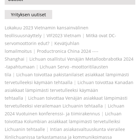
Yrityksen uutiset
Lokakuu 2023 Vietnamin kansainvälinen
teollisuusnäyttely
|
VIF2023 Vietnam
|
Mitkä ovat DC-
servomoottorin edut?
|
Kevätjuhlan
lomailmoitus
|
Productronica China 2024 ----
Shanghai
|
Lichuan osallistui Venäjän Metalloobrabotka 2024
-tapahtumaan
|
Lichuan Servo -moottoritilausten
tila
|
Lichuan toivottaa pakistanilaiset asiakkaat lämpimästi
tervetulleeksi käymään tehtaalla
|
Lichuan toivottaa Kanadan
asiakkaat lämpimästi tervetulleeksi käymään
tehtaalla
|
Lichuan toivottaa Venäjän asiakkaat lämpimästi
tervetulleeksi vierailemaan Lichuanin tehtaalla
|
Lichuan
2024 Vuotuinen konferenssi- ja tiimirakennus
|
Lichuan
toivottaa Kolumbian asiakkaat lämpimästi tervetulleiksi
Lichuanin tehtaalle
|
Intian asiakasvaltuuskunta vierailee
Xinlichuanissa tarkastamassa ja kommunikoimassa