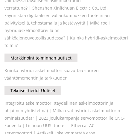
valittaessa tavalliseen askelmoottoriin
verrattuna?
|
Shenzhen Xinlichuan Electric Co., Ltd.
käynnistää digitaalisen vallankumouksen tuotelinjan
päivityksellä, tehostamalla ja kestävyyttä
|
Mikä rooli
hybridiaskelmoottoreilla on
sähköajoneuvoteollisuudessa?
|
Kuinka hybridi-askelmoottori
toimii?
Markkinointitoiminnan uutiset
Kuinka hybridi-askelmoottori saavuttaa suuren
vääntömomentin ja tarkkuuden
Tekniset tiedot Uutiset
Integroitu askelmoottori (täydellinen askelmoottorin ja
ohjaimen yhdistelmä)
|
Mitkä ovat hybridi-askelmoottorin
ominaisuudet?
|
2023 joulukampanja servomoottorille CNC-
koneella
|
Lichuan UUSI tuote --- Ethercat AC
servomoottori
|
Artikkeli, joka ymmärtää eron