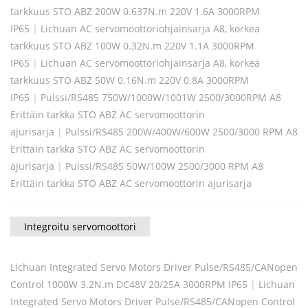
tarkkuus STO ABZ 200W 0.637N.m 220V 1.6A 3000RPM
IP65
|
Lichuan AC servomoottoriohjainsarja A8, korkea
tarkkuus STO ABZ 100W 0.32N.m 220V 1.1A 3000RPM
IP65
|
Lichuan AC servomoottoriohjainsarja A8, korkea
tarkkuus STO ABZ 50W 0.16N.m 220V 0.8A 3000RPM
IP65
|
Pulssi/RS485 750W/1000W/1001W 2500/3000RPM A8
Erittäin tarkka STO ABZ AC servomoottorin
ajurisarja
|
Pulssi/RS485 200W/400W/600W 2500/3000 RPM A8
Erittäin tarkka STO ABZ AC servomoottorin
ajurisarja
|
Pulssi/RS485 50W/100W 2500/3000 RPM A8
Erittäin tarkka STO ABZ AC servomoottorin ajurisarja
Integroitu servomoottori
Lichuan Integrated Servo Motors Driver Pulse/RS485/CANopen
Control 1000W 3.2N.m DC48V 20/25A 3000RPM IP65
|
Lichuan
Integrated Servo Motors Driver Pulse/RS485/CANopen Control