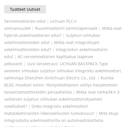
Tuotteet Uutiset
Servomoottorien edut
|
Lichuan PLC:n
ominaisuudet
|
Ruuvimoottorin toimintaperiaate
|
Mitkä ovat
hybridi-askelmoottorien edut?
|
Suljetun silmukan
askelmoottoreiden edut
|
Mitkä ovat integroitujen
askelmoottoreiden edut?
|
Integroidun askelmoottorin
edut
|
AC-servomoottorien käyttöalue laajenee
jatkuvasti
|
Uusi lanseeraus: LICHUAN BACKPACK Type
avoimen silmukan suljetun silmukan integroitu askelmoottori,
valmistaja Shenzhen Xinlichuan Electric Co., Ltd.
|
Kuinka
BLDC-moottori toimii: Yksityiskohtainen selitys harjattomien
tasavirtamoottoreiden periaatteista
|
Mitkä ovat nema34:n 3-
vaiheisen suljetun silmukan askelmoottoriohjaimen
sovellukset?
|
Onko integroitu askelmoottori
matalakohinaisten liikesovellusten tulevaisuus?
|
Mitä etuja
integroidulla askelmoottorilla on automaatiolaitteita