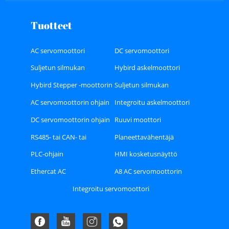
Tuotteet
AC servomoottori
DC servomoottori
Suljetun silmukan
Hybird askelmoottori
askelmoottori
Hybird Stepper -moottorin
Suljetun silmukan
ohjain
askelmoottorin ohjain
AC servomoottorin ohjain
Integroitu askelmoottori
DC servomoottorin ohjain
Ruuvi moottori
RS485- tai CAN- tai
Planeettavähentäjä
Ethercat-väylätyyppinen
PLC-ohjain
HMI kosketusnäyttö
Stepper Driver
Ethercat AC
A8 AC servomoottorin
servomoottorin ajurisarja
ohjainsarja
Integroitu servomoottori