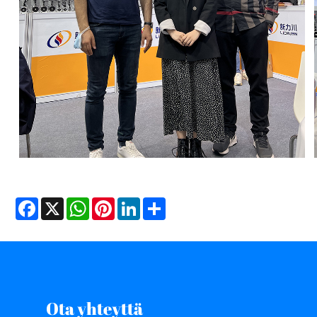
Facebook
X
WhatsApp
Pinterest
LinkedIn
Share
Ota yhteyttä