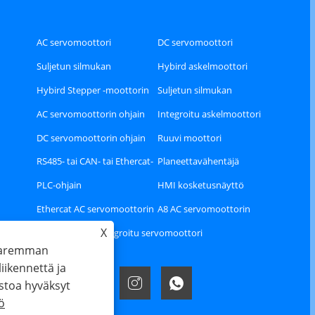
AC servomoottori
DC servomoottori
Suljetun silmukan
Hybird askelmoottori
askelmoottori
Hybird Stepper -moottorin
Suljetun silmukan
ohjain
askelmoottorin ohjain
AC servomoottorin ohjain
Integroitu askelmoottori
DC servomoottorin ohjain
Ruuvi moottori
RS485- tai CAN- tai Ethercat-
Planeettavähentäjä
väylätyyppinen Stepper
PLC-ohjain
HMI kosketusnäyttö
Driver
Ethercat AC servomoottorin
A8 AC servomoottorin
X
ajurisarja
ohjainsarja
Integroitu servomoottori
 paremman
ikennettä ja
stoa hyväksyt
ö