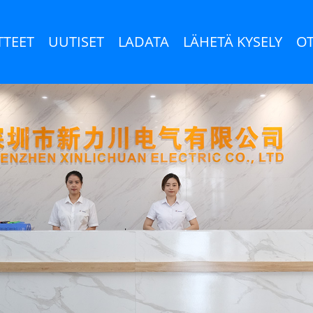
TTEET
UUTISET
LADATA
LÄHETÄ KYSELY
OT