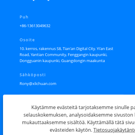
Puh
+86-13613049632
Osoite
10. kerros, rakennus S8, Tian'an Digital City. Yi'an East
Road, Yantian Community, Fenggangin kaupunki,
Dongguanin kaupunki, Guangdongin maakunta
Sähköposti
Rony@xlichuan.com
Käytämme evästeitä tarjotaksemme sinulle
selauskokemuksen, analysoidaksemme sivuston li
mukauttaaksemme sisältöä. Käyttämällä tätä sivu
evästeiden käytön.
Tietosuojakäytänt