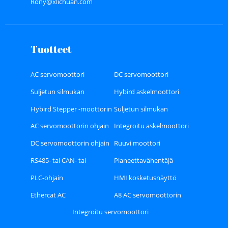
Rony@xlichuan.com
Tuotteet
AC servomoottori
DC servomoottori
Suljetun silmukan
Hybird askelmoottori
askelmoottori
Hybird Stepper -moottorin
Suljetun silmukan
ohjain
askelmoottorin ohjain
AC servomoottorin ohjain
Integroitu askelmoottori
DC servomoottorin ohjain
Ruuvi moottori
RS485- tai CAN- tai
Planeettavähentäjä
Ethercat-väylätyyppinen
PLC-ohjain
HMI kosketusnäyttö
Stepper Driver
Ethercat AC
A8 AC servomoottorin
servomoottorin ajurisarja
ohjainsarja
Integroitu servomoottori