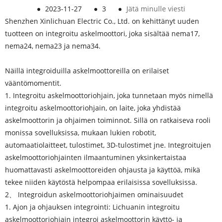
●
2023-11-27
●
3
●
Jätä minulle viesti
Shenzhen Xinlichuan Electric Co., Ltd. on kehittänyt uuden
tuotteen on integroitu askelmoottori, joka sisältää nema17,
nema24, nema23 ja nema34.
Näillä integroiduilla askelmoottoreilla on erilaiset
vääntömomentit.
1. Integroitu askelmoottoriohjain, joka tunnetaan myös nimellä
integroitu askelmoottoriohjain, on laite, joka yhdistää
askelmoottorin ja ohjaimen toiminnot. Sillä on ratkaiseva rooli
monissa sovelluksissa, mukaan lukien robotit,
automaatiolaitteet, tulostimet, 3D-tulostimet jne. Integroitujen
askelmoottoriohjainten ilmaantuminen yksinkertaistaa
huomattavasti askelmoottoreiden ohjausta ja käyttöä, mikä
tekee niiden käytöstä helpompaa erilaisissa sovelluksissa.
2、 Integroidun askelmoottoriohjaimen ominaisuudet
1. Ajon ja ohjauksen integrointi: Lichuanin integroitu
askelmoottoriohjain integroi askelmoottorin käyttö- ja