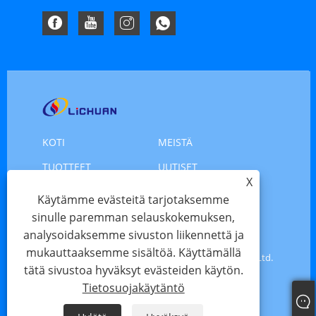
KOTI
MEISTÄ
TUOTTEET
UUTISET
X
LADATA
LÄHETÄ KYSELY
Käytämme evästeitä tarjotaksemme
sinulle paremman selauskokemuksen,
OTA YHTEYTTÄ
analysoidaksemme sivuston liikennettä ja
mukauttaaksemme sisältöä. Käyttämällä
Copyright © 2025 Shenzhen Xinlichuan Electric Co., Ltd.
tätä sivustoa hyväksyt evästeiden käytön.
- Servomoottori, moottorin servo, askelmoottori -
Tietosuojakäytäntö
Kaikki oikeudet pidätetään