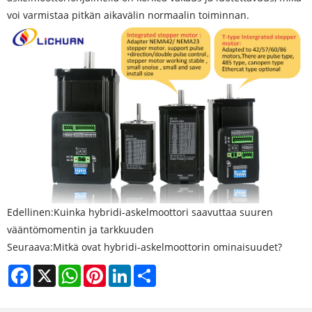
voi varmistaa pitkän aikavälin normaalin toiminnan.
Edellinen:
Kuinka hybridi-askelmoottori saavuttaa suuren
vääntömomentin ja tarkkuuden
Seuraava:
Mitkä ovat hybridi-askelmoottorin ominaisuudet?
Facebook
X
WhatsApp
Pinterest
LinkedIn
Share