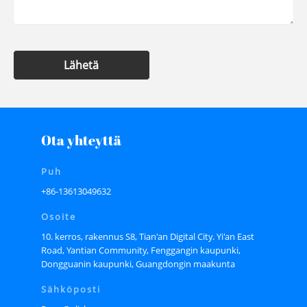
Lähetä
Ota yhteyttä
Puh
+86-13613049632
Osoite
10. kerros, rakennus S8, Tian'an Digital City. Yi'an East
Road, Yantian Community, Fenggangin kaupunki,
Dongguanin kaupunki, Guangdongin maakunta
Sähköposti