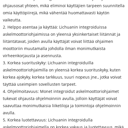
ohjausosat yhteen, mikä eliminoi käyttäjien tarpeen suunnitella
omia käyttöpiirejä, mikä vähentää huomattavasti käytön
vaikeutta.
2. Helppo asentaa ja käyttää: Lichuanin integroiduissa
askelmoottoriohjaimissa on yleensä yksinkertaiset liitännät ja
liitäntätavat, joiden avulla käyttäjät voivat liittää ohjaimen
moottoriin muutamalla johdolla ilman monimutkaista
virheenkorjausta ja asennusta.
3. Korkea suorituskyky: Lichuanin integroiduilla
askelmoottoriohjaimilla on yleensä korkea suorituskyky, kuten
korkea ajokyky, korkea tarkkuus, suuri nopeus jne., jotka voivat
täyttää useimpien sovellusten tarpeet.
4. Ohjelmoitavuus: Monet integroidut askelmoottoriohjaimet
tukevat ohjausta ohjelmoinnin avulla, jolloin käyttäjät voivat
saavuttaa monimutkaisia ​​liiketiloja ja toimintoja ohjelmoinnin
avulla.
5. Korkea luotettavuus: Lichuanin integroidulla
askelmoottoriohjaimella on korkea vakaus ja luotettavuus, mikä