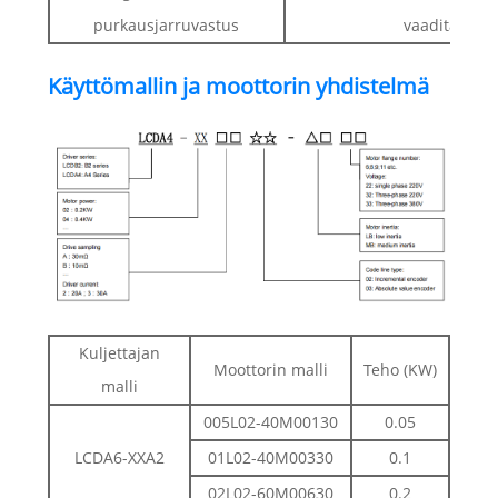
purkausjarruvastus
vaaditaan to
Käyttömallin ja moottorin yhdistelmä
Kuljettajan
Moottorin malli
Teho (KW)
malli
005L02-40M00130
0.05
LCDA6-XXA2
01L02-40M00330
0.1
02L02-60M00630
0.2