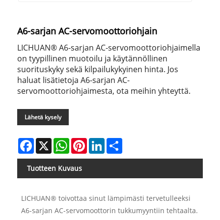
A6-sarjan AC-servomoottoriohjain
LICHUAN® A6-sarjan AC-servomoottoriohjaimella
on tyypillinen muotoilu ja käytännöllinen
suorituskyky sekä kilpailukykyinen hinta. Jos
haluat lisätietoja A6-sarjan AC-
servomoottoriohjaimesta, ota meihin yhteyttä.
Lähetä kysely
Facebook
X
WhatsApp
Pinterest
LinkedIn
Share
Tuotteen Kuvaus
LICHUAN® toivottaa sinut lämpimästi tervetulleeksi
A6-sarjan AC-servomoottorin tukkumyyntiin tehtaalta.