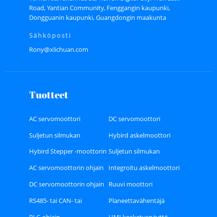
Road, Yantian Community, Fenggangin kaupunki,
Dongguanin kaupunki, Guangdongin maakunta
Sähköposti
Rony@xlichuan.com
Tuotteet
AC servomoottori
DC servomoottori
Suljetun silmukan
Hybird askelmoottori
askelmoottori
Hybird Stepper -moottorin
Suljetun silmukan
ohjain
askelmoottorin ohjain
AC servomoottorin ohjain
Integroitu askelmoottori
DC servomoottorin ohjain
Ruuvi moottori
RS485- tai CAN- tai
Planeettavähentäjä
Ethercat-väylätyyppinen
PLC-ohjain
HMI kosketusnäyttö