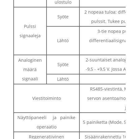
ulostulo
2 nopeaa tuloa: differentia
Syöte
pulssit. Tukee pulssis
Pulssi
3-tie nopea pulssilä
signaaleja
Lähtö
differentiaalisignaali. 
lä
2-suuntaiset analogiset tu
Analoginen
Syöte
-9,5 - +9,5 V. Jossa Al2 o
määrä
signaali
Lähtö
RS485-viestintä, Modbus
Viestitoiminto
servon asentoa/nopeutta
jopa 3
Näyttöpaneeli ja painike
5 painiketta (Mode, Set, vas
operaatio
Regeneratiivinen
Sisäänrakennettu 100W40Q