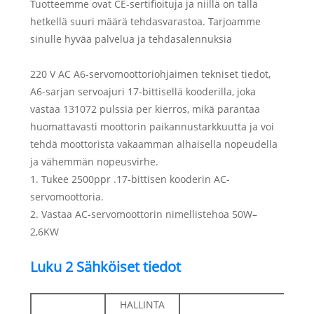
Tuotteemme ovat CE-sertifioituja ja niillä on tällä
hetkellä suuri määrä tehdasvarastoa. Tarjoamme
sinulle hyvää palvelua ja tehdasalennuksia
220 V AC A6-servomoottoriohjaimen tekniset tiedot,
A6-sarjan servoajuri 17-bittisellä kooderilla, joka
vastaa 131072 pulssia per kierros, mikä parantaa
huomattavasti moottorin paikannustarkkuutta ja voi
tehdä moottorista vakaamman alhaisella nopeudella
ja vähemmän nopeusvirhe.
1. Tukee 2500ppr .17-bittisen kooderin AC-
servomoottoria.
2. Vastaa AC-servomoottorin nimellistehoa 50W–
2,6KW
Luku 2 Sähköiset tiedot
HALLINTA