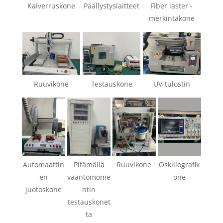
Kaiverruskone
Päällystyslaitteet
Fiber laster -
merkintäkone
Ruuvikone
Testauskone
UV-tulostin
Automaattin
Pitämällä
Ruuvikone
Oskillografik
en
vääntömome
one
juotoskone
ntin
testauskonet
ta