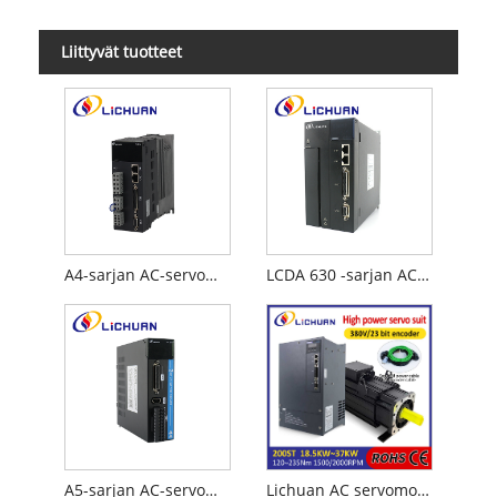
Liittyvät tuotteet
A4-sarjan AC-servomoottoriohjain
LCDA 630 -sarjan AC-servomoottoriohjain
A5-sarjan AC-servomoottoriohjain
Lichuan AC servomoottorin ohjainsarja SUURI TEHO 120N.m 18.5KW AC380V 31.8A 1500/2000RPM IP65