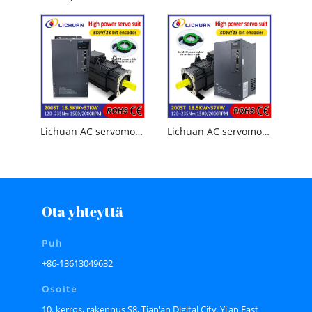
Lichuan AC servomoottorin ohjainsarja SUURI TEHO 88N.m 18.5KW AC380V 31.6A 1500/2000RPM IP65
Lichuan AC servomoottoriohjainsarja SUURI TEHO 140N.m 22KW AC380V 44.7A 1500/2000RPM IP65
Ota yhteyttä
Puh
+86-13613049632
Osoite
10. kerros, rakennus S8, Tian'an Digital City. Yi'an East