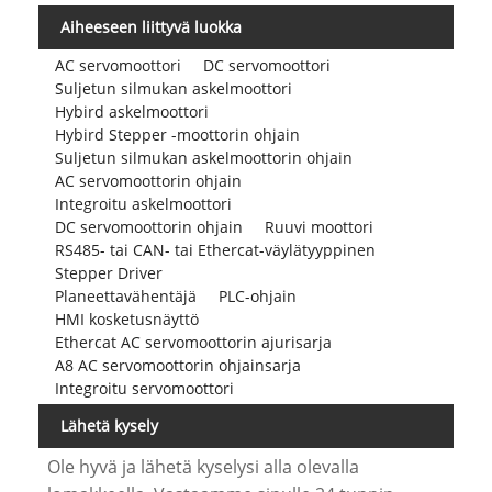
Aiheeseen liittyvä luokka
AC servomoottori
DC servomoottori
Suljetun silmukan askelmoottori
Hybird askelmoottori
Hybird Stepper -moottorin ohjain
Suljetun silmukan askelmoottorin ohjain
AC servomoottorin ohjain
Integroitu askelmoottori
DC servomoottorin ohjain
Ruuvi moottori
RS485- tai CAN- tai Ethercat-väylätyyppinen
Stepper Driver
Planeettavähentäjä
PLC-ohjain
HMI kosketusnäyttö
Ethercat AC servomoottorin ajurisarja
A8 AC servomoottorin ohjainsarja
Integroitu servomoottori
Lähetä kysely
Ole hyvä ja lähetä kyselysi alla olevalla