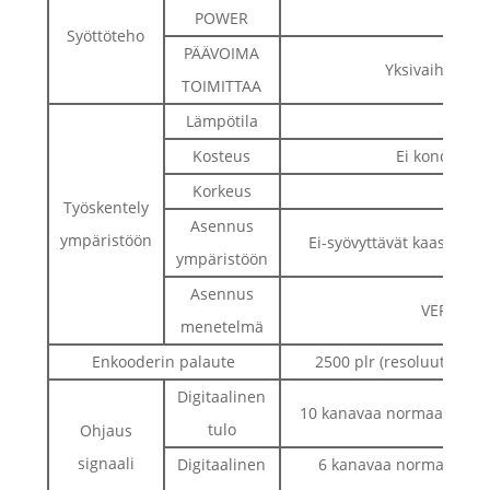
Yksiva
POWER
Syöttöteho
PÄÄVOIMA
Yksivaiheinen
TOIMITTAA
Lämpötila
Kosteus
Ei kondensaa
Korkeus
Kor
Työskentely
Asennus
ympäristöön
Ei-syövyttävät kaasut, syt
ympäristöön
Asennus
VERTIKA
menetelmä
Enkooderin palaute
2500 plr (resoluutio: 1
Digitaalinen
10 kanavaa normaalia digi
tulo
Ohjaus
signaali
Digitaalinen
6 kanavaa normaalia dig