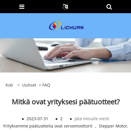
Koti
>
Uutiset
>
FAQ
Mitkä ovat yrityksesi päätuotteet?
●
2023-07-31
●
2
●
Jätä minulle viesti
Yrityksemme päätuotteita ovat servomoottorit ， Stepper Motor,