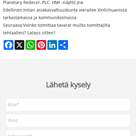
Planetary Redecer, PLC. HMI -näyttö jne.
Edellinen:
Intian asiakasvaltuuskunta vierailee Xinlichuanissa
tarkastamassa ja kommunikoimassa
Seuraava:
Voinko toimittaa tavarat muilta toimittajilta
tehtaallesi? Lataus sitten?
Facebook
X
WhatsApp
Pinterest
LinkedIn
Share
Lähetä kysely