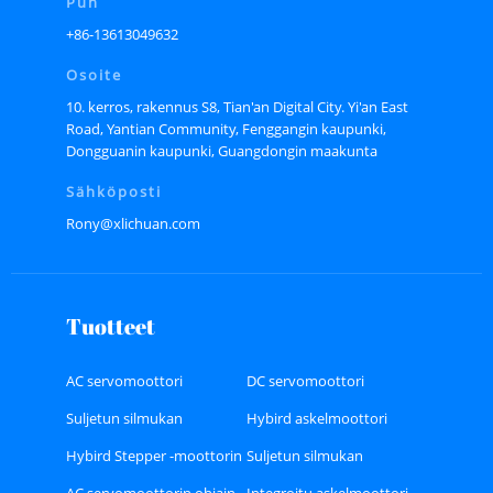
Puh
+86-13613049632
Osoite
10. kerros, rakennus S8, Tian'an Digital City. Yi'an East
Road, Yantian Community, Fenggangin kaupunki,
Dongguanin kaupunki, Guangdongin maakunta
Sähköposti
Rony@xlichuan.com
Tuotteet
AC servomoottori
DC servomoottori
Suljetun silmukan
Hybird askelmoottori
askelmoottori
Hybird Stepper -moottorin
Suljetun silmukan
ohjain
askelmoottorin ohjain
AC servomoottorin ohjain
Integroitu askelmoottori